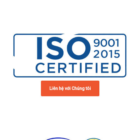
thưởng, bằng công nhận từ
các Bộ - Sở - Ban ngành,
cũng như từ cơ quan cấp
tỉnh - thành
Liên hệ với Chúng tôi