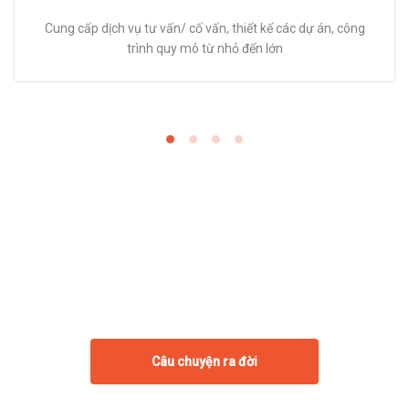
Cung cấp dịch vụ tư vấn/ cố vấn, thiết kế các dự án, công
trình quy mô từ nhỏ đến lớn
Là công ty thành viên đại diện phía
Nam của CÔNG TY CP TẬP ĐOÀN
ĐTXD PHÁT TRIỂN ĐÔNG ĐÔ - BQP
Với chức năng ngành nghề: Ðầu tư phát triển hạ tầng; Xây dựng
các công trình dân dụng, công nghiệp, giao thông, thuỷ lợi, hạ tầng
kỹ thuật, công trình điện, cấp thoát nước; khai khoáng các mỏ đá,
vật liệu xây dựng...
Câu chuyện ra đời